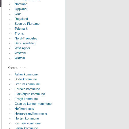
Nordland
Oppland
Oslo
Rogaland
Sogn og Fjordane
Telemark
Troms
Nord-Trøndelag
Sør-Trøndelag
Vest-Agder
Vestfold
Østfold
Kommuner:
Asker kommune
Bodø kommune
Bærum kommune
Fauske kommune
Flekkefjord kommune
Frogn kommune
Gran og Lunner kommune
Hof kommune
Holmestrand kommune
Horten kommune
Karmøy kommune
Larvik kommune