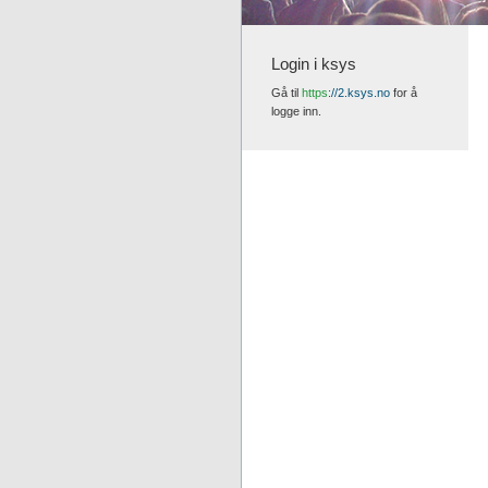
Login i ksys
Gå til
https
://2.ksys.no
for å
logge inn.