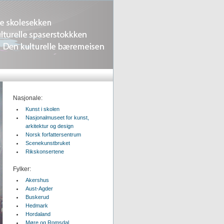
Nasjonale:
Kunst i skolen
Nasjonalmuseet for kunst,
arkitektur og design
Norsk forfattersentrum
Scenekunstbruket
Rikskonsertene
Fylker:
Akershus
Aust-Agder
Buskerud
Hedmark
Hordaland
Møre og Romsdal